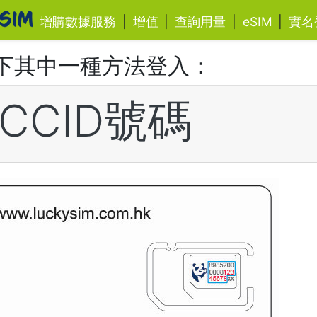
增購數據服務
|
增值
|
查詢用量
|
eSIM
|
實名
下其中一種方法登入：
ICCID號碼