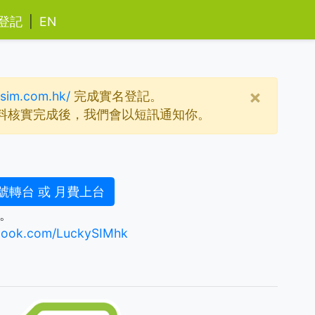
登記
|
EN
×
kysim.com.hk/
完成實名登記。
資料核實完成後，我們會以短訊通知你。
號轉台 或 月費上台
。
ebook.com/LuckySIMhk