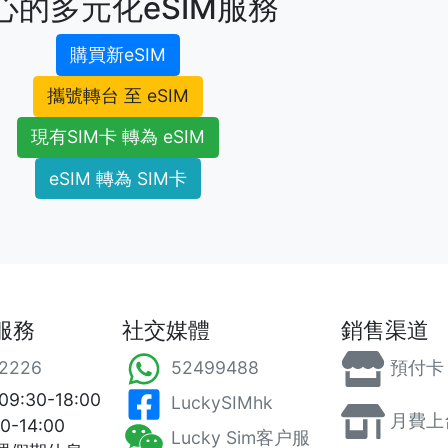
心的多元化
eSIM服務
購買新eSIM
攜號轉台 至 eSIM
現有SIM卡 轉為 eSIM
eSIM 轉為 SIM卡
服務
社交媒體
銷售渠道
2226
52499488
預付卡
:30-18:00
LuckySIMhk
月費上
0-14:00
Lucky Sim客户服